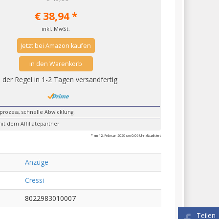
€
38,94
*
inkl. MwSt.
Jetzt bei Amazon kaufen
in den Warenkorb
n der Regel in 1-2 Tagen versandfertig
lprozess, schnelle Abwicklung.
it dem Affiliatepartner
* am 12. Februar 2020 um 0:06 Uhr aktualisiert
Anzüge
Cressi
8022983010007
Teilen