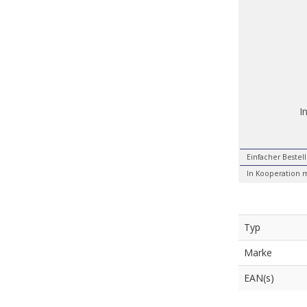
I
Einfacher Bestel
In Kooperation m
Typ
Marke
EAN(s)