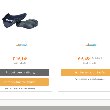
€ 12,99
€ 16,14*
€ 6,48*
inkl. MwSt.
inkl. MwSt.
Produktbeschreibung
Jetzt bei Amazon kaufen
*am 12.02.2020 um 0:02 Uhr aktualisiert
Jetzt bei Amazon kaufen
*am 12.02.2020 um 0:09 Uhr aktualisiert