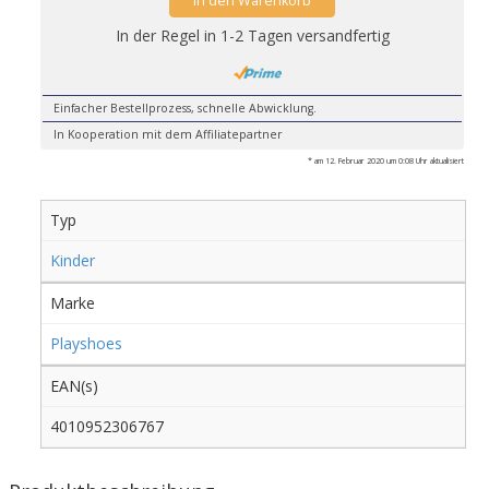
in den Warenkorb
In der Regel in 1-2 Tagen versandfertig
Einfacher Bestellprozess, schnelle Abwicklung.
In Kooperation mit dem Affiliatepartner
* am 12. Februar 2020 um 0:08 Uhr aktualisiert
Typ
Kinder
Marke
Playshoes
EAN(s)
4010952306767