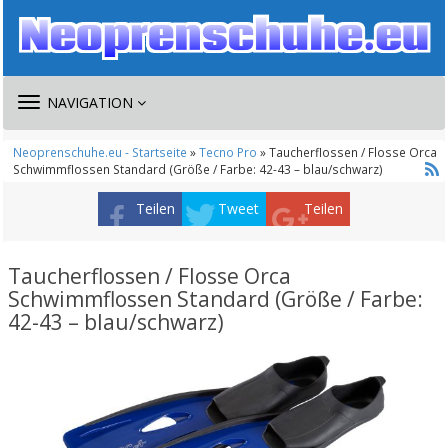
TOGGLE
NAVIGATION
NAVIGATION
Neoprenschuhe.eu - Startseite
»
Tecno Pro
» Taucherflossen / Flosse Orca
Schwimmflossen Standard (Größe / Farbe: 42-43 – blau/schwarz)
Teilen
Tweet
Teilen
Taucherflossen / Flosse Orca
Schwimmflossen Standard (Größe / Farbe:
42-43 – blau/schwarz)