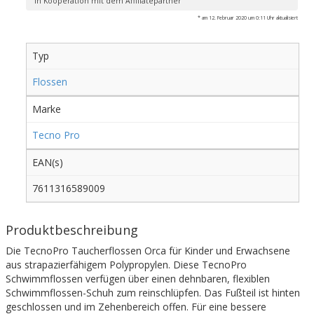
In Kooperation mit dem Affiliatepartner
* am 12. Februar 2020 um 0:11 Uhr aktualisiert
Typ
Flossen
Marke
Tecno Pro
EAN(s)
7611316589009
Produktbeschreibung
Die TecnoPro Taucherflossen Orca für Kinder und Erwachsene
aus strapazierfähigem Polypropylen. Diese TecnoPro
Schwimmflossen verfügen über einen dehnbaren, flexiblen
Schwimmflossen-Schuh zum reinschlüpfen. Das Fußteil ist hinten
geschlossen und im Zehenbereich offen. Für eine bessere