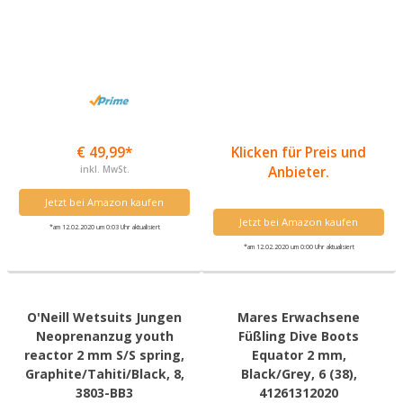
€ 49,99*
Klicken für Preis und
inkl. MwSt.
Anbieter.
Jetzt bei Amazon kaufen
Jetzt bei Amazon kaufen
*am 12.02.2020 um 0:03 Uhr aktualisiert
*am 12.02.2020 um 0:00 Uhr aktualisiert
O'Neill Wetsuits Jungen
Mares Erwachsene
Neoprenanzug youth
Füßling Dive Boots
reactor 2 mm S/S spring,
Equator 2 mm,
Graphite/Tahiti/Black, 8,
Black/Grey, 6 (38),
3803-BB3
41261312020