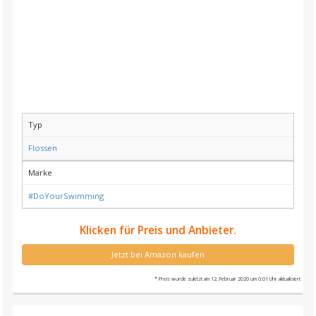
Typ
Flossen
Marke
#DoYourSwimming
Klicken für Preis und Anbieter.
Jetzt bei Amazon kaufen
* Preis wurde zuletzt am 12. Februar 2020 um 0:01 Uhr aktualisiert