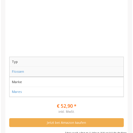
Typ
Flossen
Marke
Mares
€ 52,90 *
inkl. MwSt.
Jetzt bei Amazon kaufen
* Preis wurde zuletzt am 12. Februar 2020 um 0:02 Uhr aktualisiert