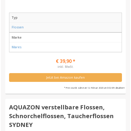
Typ
Flossen
Marke
Mares
€ 39,90 *
inkl. MwSt.
Jetzt bei Amazon kaufen
* Preis wurde zuletzt am 12. Februar 2020 um 0:02 Uhr aktualisiert
AQUAZON verstellbare Flossen,
Schnorchelflossen, Taucherflossen
SYDNEY