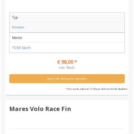
Typ
Flossen
Marke
TUSA Sport
€ 98,00 *
inkl. MwSt.
Jetzt bei Amazon kaufen
* Preis wurde zuletzt am 12. Februar 2020 um 0:02 Uhr aktualisiert
Mares Volo Race Fin