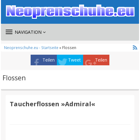
TOGGLE
NAVIGATION
NAVIGATION
Neoprenschuhe.eu - Startseite
» Flossen
Teilen
Tweet
Teilen
Flossen
Taucherflossen »Admiral«