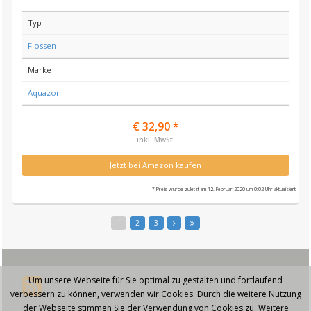
Typ
Flossen
Marke
Aquazon
€ 32,90 *
inkl. MwSt.
Jetzt bei Amazon kaufen
* Preis wurde zuletzt am 12. Februar 2020 um 0:02 Uhr aktualisiert
1
2
3
Um unsere Webseite für Sie optimal zu gestalten und fortlaufend
verbessern zu können, verwenden wir Cookies. Durch die weitere Nutzung
der Webseite stimmen Sie der Verwendung von Cookies zu. Weitere