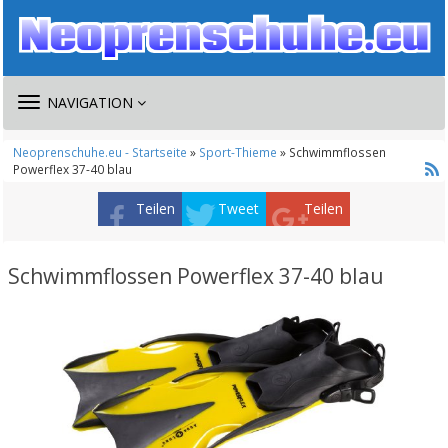
TOGGLE
NAVIGATION
NAVIGATION
Neoprenschuhe.eu - Startseite
»
Sport-Thieme
» Schwimmflossen
Powerflex 37-40 blau
Teilen
Tweet
Teilen
Schwimmflossen Powerflex 37-40 blau