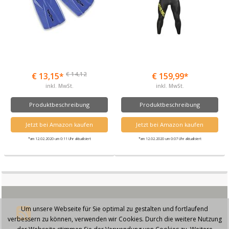
€ 14,12
€ 13,15*
€ 159,99*
inkl. MwSt.
inkl. MwSt.
Produktbeschreibung
Produktbeschreibung
Jetzt bei Amazon kaufen
Jetzt bei Amazon kaufen
*am 12.02.2020 um 0:11 Uhr aktualisiert
*am 12.02.2020 um 0:07 Uhr aktualisiert
Um unsere Webseite für Sie optimal zu gestalten und fortlaufend
verbessern zu können, verwenden wir Cookies. Durch die weitere Nutzung